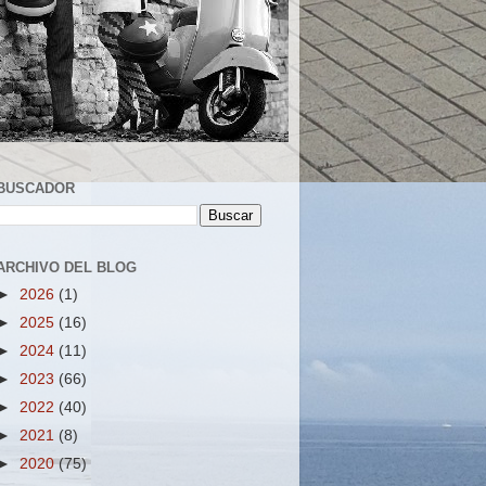
BUSCADOR
ARCHIVO DEL BLOG
►
2026
(1)
►
2025
(16)
►
2024
(11)
►
2023
(66)
►
2022
(40)
►
2021
(8)
►
2020
(75)