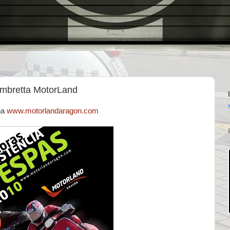
ambretta MotorLand
na
www.motorlandaragon.com