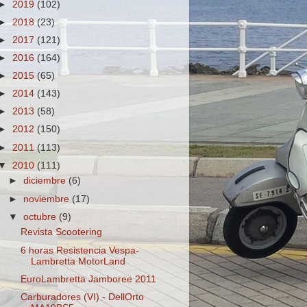
►
2019
(102)
►
2018
(23)
►
2017
(121)
►
2016
(164)
►
2015
(65)
►
2014
(143)
►
2013
(58)
►
2012
(150)
►
2011
(113)
▼
2010
(111)
►
diciembre
(6)
►
noviembre
(17)
▼
octubre
(9)
Revista Scootering
6 horas Resistencia Vespa-
Lambretta MotorLand
EuroLambretta Jamboree 2011
Carburadores (VI) - DellOrto