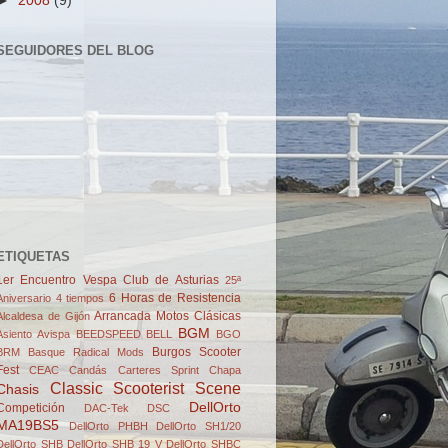
►
2008
(9)
SEGUIDORES DEL BLOG
ETIQUETAS
1er Encuentro Vespa Club de Asturias
25ª
6 Horas de Resistencia
Aniversario
4 tiempos
Arrancada Motos Clásicas
Alcaldesa de Gijón
BGM
Asiento
Avispa
BEEDSPEED
BELL
BGO
Burgos Scooter
BRM
Basque Radical Mods
Fest
CEAC
Candás
Carteres Sprint
Chapa
Classic Scooterist Scene
Chasis
DellOrto
Competición
DAC-Tek
DSC
MA19BS5
DellOrto PHBH
DellOrto SH1/20
DellOrto SHB
DellOrto SHB 19 V
DellOrto SHBC