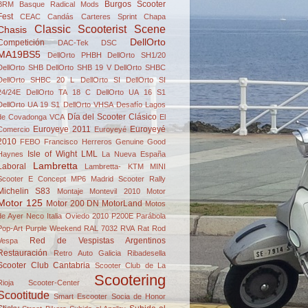
Burgos Scooter
BRM
Basque Radical Mods
Fest
CEAC
Candás
Carteres Sprint
Chapa
Classic Scooterist Scene
Chasis
DellOrto
Competición
DAC-Tek
DSC
MA19BS5
DellOrto PHBH
DellOrto SH1/20
DellOrto SHB
DellOrto SHB 19 V
DellOrto SHBC
DellOrto SHBC 20 L
DellOrto SI
DellOrto SI
24/24E
DellOrto TA 18 C
DellOrto UA 16 S1
DellOrto UA 19 S1
DellOrto VHSA
Desafío Lagos
Día del Scooter Clásico
de Covadonga VCA
El
Euroyeye 2011
Euroyeyé
Comercio
Euroyeyé
2010
FEBO
Francisco Herreros
Genuine
Good
Isle of Wight
LML
Haynes
La Nueva España
Lambretta
Laboral
Lambretta- KTM
MINI
Scooter E Concept
MP6
Madrid Scooter Rally
Michelin S83
Montaje
Montevil 2010
Motor
Motor 125
Motor 200 DN
MotorLand
Motos
de Ayer
Neco Italia
Oviedo 2010
P200E
Parábola
Pop-Art
Purple Weekend
RAL 7032
RVA
Rat Rod
Red de Vespistas Argentinos
Vespa
Restauración
Retro Auto Galicia
Ribadesella
Scooter Club Cantabria
Scooter Club de La
Scootering
Rioja
Scooter-Center
Scootitude
Smart Escooter
Socia de Honor