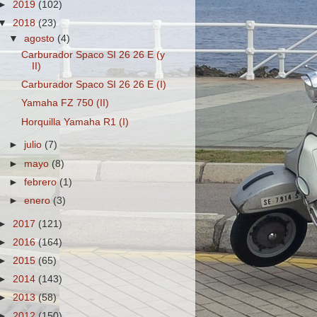
►
2019
(102)
▼
2018
(23)
▼
agosto
(4)
Carburador Spaco SI 26 26 E (y
II)
Carburador Spaco SI 26 26 E (I)
Yamaha FZ 750 (II)
Horquilla Yamaha R1 (I)
►
julio
(7)
►
mayo
(8)
►
febrero
(1)
►
enero
(3)
►
2017
(121)
►
2016
(164)
►
2015
(65)
►
2014
(143)
►
2013
(58)
►
2012
(150)