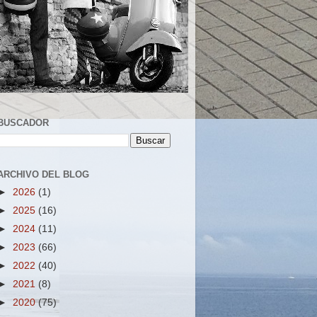
BUSCADOR
ARCHIVO DEL BLOG
►
2026
(1)
►
2025
(16)
►
2024
(11)
►
2023
(66)
►
2022
(40)
►
2021
(8)
►
2020
(75)