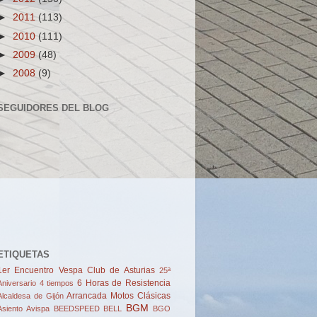
►
2011
(113)
►
2010
(111)
►
2009
(48)
►
2008
(9)
SEGUIDORES DEL BLOG
ETIQUETAS
1er Encuentro Vespa Club de Asturias
25ª
6 Horas de Resistencia
Aniversario
4 tiempos
Arrancada Motos Clásicas
Alcaldesa de Gijón
BGM
Asiento
Avispa
BEEDSPEED
BELL
BGO