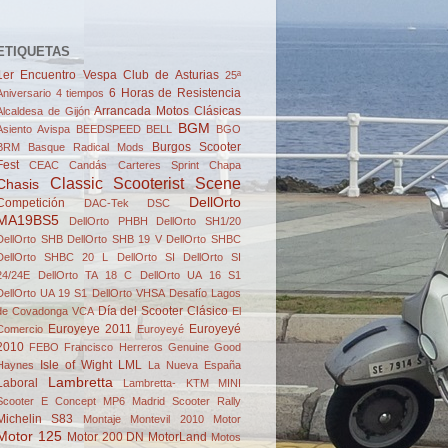
ETIQUETAS
1er Encuentro Vespa Club de Asturias
25ª
6 Horas de Resistencia
Aniversario
4 tiempos
Arrancada Motos Clásicas
Alcaldesa de Gijón
BGM
Asiento
Avispa
BEEDSPEED
BELL
BGO
Burgos Scooter
BRM
Basque Radical Mods
Fest
CEAC
Candás
Carteres Sprint
Chapa
Classic Scooterist Scene
Chasis
DellOrto
Competición
DAC-Tek
DSC
MA19BS5
DellOrto PHBH
DellOrto SH1/20
DellOrto SHB
DellOrto SHB 19 V
DellOrto SHBC
DellOrto SHBC 20 L
DellOrto SI
DellOrto SI
24/24E
DellOrto TA 18 C
DellOrto UA 16 S1
DellOrto UA 19 S1
DellOrto VHSA
Desafío Lagos
Día del Scooter Clásico
de Covadonga VCA
El
Euroyeye 2011
Euroyeyé
Comercio
Euroyeyé
2010
FEBO
Francisco Herreros
Genuine
Good
Isle of Wight
LML
Haynes
La Nueva España
Lambretta
Laboral
Lambretta- KTM
MINI
Scooter E Concept
MP6
Madrid Scooter Rally
Michelin S83
Montaje
Montevil 2010
Motor
Motor 125
Motor 200 DN
MotorLand
Motos