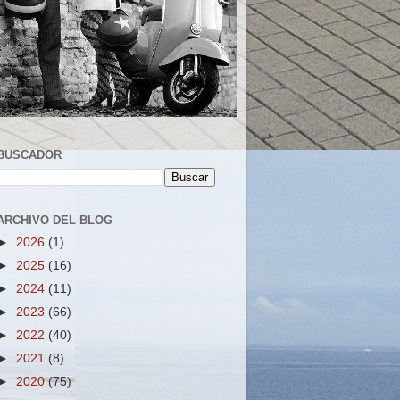
BUSCADOR
ARCHIVO DEL BLOG
►
2026
(1)
►
2025
(16)
►
2024
(11)
►
2023
(66)
►
2022
(40)
►
2021
(8)
►
2020
(75)