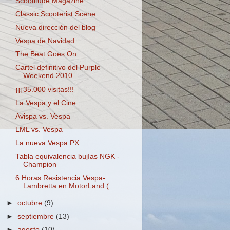
Scootitude Magazine
Classic Scooterist Scene
Nueva dirección del blog
Vespa de Navidad
The Beat Goes On
Cartel definitivo del Purple
Weekend 2010
¡¡¡35.000 visitas!!!
La Vespa y el Cine
Avispa vs. Vespa
LML vs. Vespa
La nueva Vespa PX
Tabla equivalencia bujías NGK -
Champion
6 Horas Resistencia Vespa-
Lambretta en MotorLand (...
►
octubre
(9)
►
septiembre
(13)
►
agosto
(10)