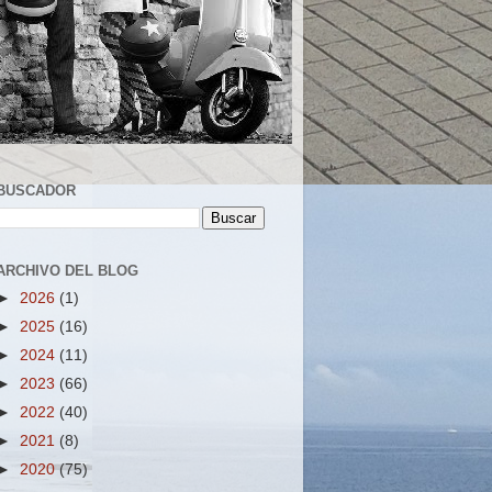
BUSCADOR
ARCHIVO DEL BLOG
►
2026
(1)
►
2025
(16)
►
2024
(11)
►
2023
(66)
►
2022
(40)
►
2021
(8)
►
2020
(75)