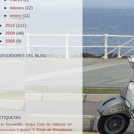
►
febrero
(12)
►
enero
(11)
►
2010
(111)
►
2009
(48)
►
2008
(9)
SEGUIDORES DEL BLOG
ETIQUETAS
1er Encuentro Vespa Club de Asturias
25ª
6 Horas de Resistencia
Aniversario
4 tiempos