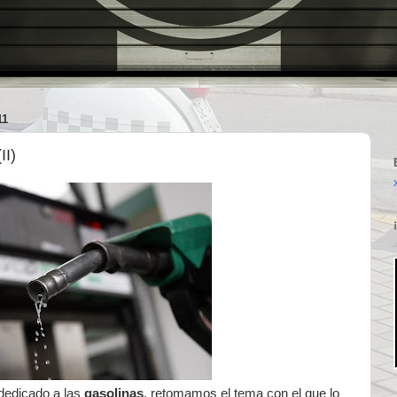
11
II)
 dedicado a las
gasolinas
, retomamos el tema con el que lo