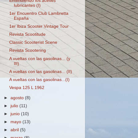
Entendiendo los aceites
lubricantes (I)
1er Encuentro Club Lambretta
España
1er Ibiza Scooter Vintage Tour
Revista Scootitude
Classic Scooterist Scene
Revista Scootering
A vueltas con las gasolinas... (y
III)
A vueltas con las gasolinas... (II)
A vueltas con las gasolinas...(I)
Vespa 125 L 1962
►
agosto
(8)
►
julio
(11)
►
junio
(10)
►
mayo
(13)
►
abril
(5)
►
marzo
(8)