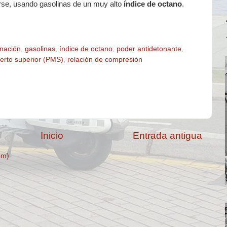
arse, usando gasolinas de un muy alto
índice de octano
.
nación
,
gasolinas
,
índice de octano
,
poder antidetonante
,
erto superior (PMS)
,
relación de compresión
Inicio
Entrada antigua
om)