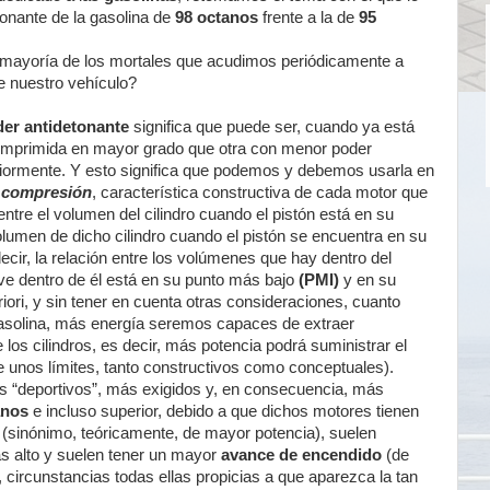
onante de la gasolina de
98 octanos
frente a la de
95
la mayoría de los mortales que acudimos periódicamente a
de nuestro vehículo?
er antidetonante
significa que puede ser, cuando ya está
comprimida en mayor grado que otra con menor poder
riormente. Y esto significa que podemos y debemos usarla en
e compresión
, característica constructiva de cada motor que
entre el volumen del cilindro cuando el pistón está en su
volumen de dicho cilindro cuando el pistón se encuentra en su
decir, la relación entre los volúmenes que hay dentro del
ve dentro de él está en su punto más bajo
(PMI)
y en su
priori, y sin tener en cuenta otras consideraciones, cuanto
solina, más energía seremos capaces de extraer
los cilindros, es decir, más potencia podrá suministrar el
 unos límites, tanto constructivos como conceptuales).
ás “deportivos”, más exigidos y, en consecuencia, más
anos
e incluso superior, debido a que dichos motores tienen
(sinónimo, teóricamente, de mayor potencia), suelen
ás alto y suelen tener un mayor
avance de encendido
(de
 circunstancias todas ellas propicias a que aparezca la tan