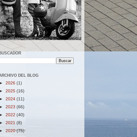
BUSCADOR
ARCHIVO DEL BLOG
►
2026
(1)
►
2025
(16)
►
2024
(11)
►
2023
(66)
►
2022
(40)
►
2021
(8)
►
2020
(75)