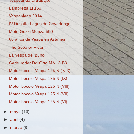
Vespeando al trabajo...
Lambretta Li 150
Vespaniada 2014
IV Desafío Lagos de Covadonga
Moto Guzzi Monza 500
60 años de Vespa en Asturias
The Scooter Rider
La Vespa del Búho
Carburador DellOrto MA 18 B3
Motor bocolo Vespa 125 N ( y X)
Motor bocolo Vespa 125 N (IX)
Motor bocolo Vespa 125 N (VIII)
Motor bocolo Vespa 125 N (VII)
Motor bocolo Vespa 125 N (VI)
►
mayo
(13)
►
abril
(4)
►
marzo
(9)