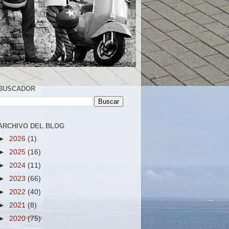
BUSCADOR
ARCHIVO DEL BLOG
►
2026
(1)
►
2025
(16)
►
2024
(11)
►
2023
(66)
►
2022
(40)
►
2021
(8)
►
2020
(75)