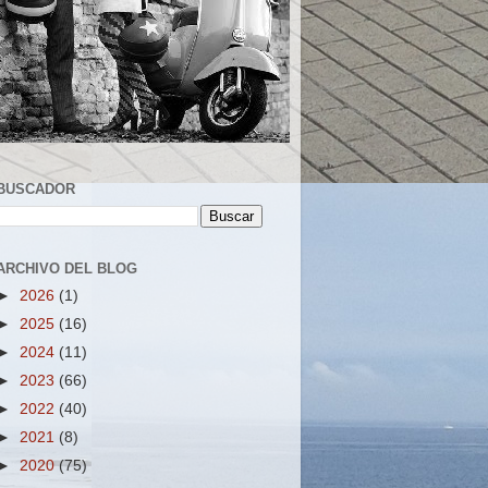
BUSCADOR
ARCHIVO DEL BLOG
►
2026
(1)
►
2025
(16)
►
2024
(11)
►
2023
(66)
►
2022
(40)
►
2021
(8)
►
2020
(75)