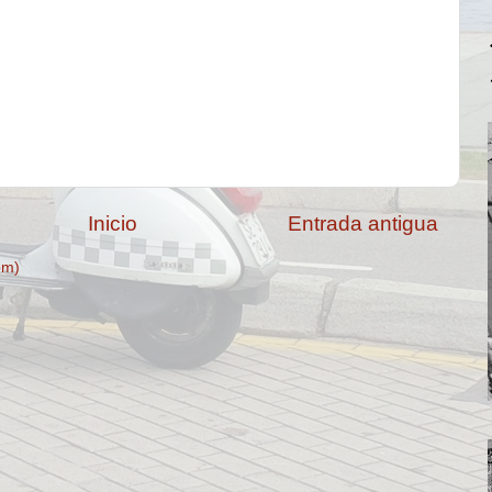
Inicio
Entrada antigua
om)