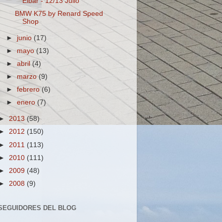
Eibar - 12/13 Julio
BMW K75 by Renard Speed
Shop
►
junio
(17)
►
mayo
(13)
►
abril
(4)
►
marzo
(9)
►
febrero
(6)
►
enero
(7)
►
2013
(58)
►
2012
(150)
►
2011
(113)
►
2010
(111)
►
2009
(48)
►
2008
(9)
SEGUIDORES DEL BLOG