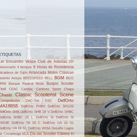
ETIQUETAS
1er Encuentro Vespa Club de Asturias
25ª
6 Horas de Resistencia
Aniversario
4 tiempos
Arrancada Motos Clásicas
Alcaldesa de Gijón
BGM
Asiento
Avispa
BEEDSPEED
BELL
BGO
Burgos Scooter
BRM
Basque Radical Mods
Fest
CEAC
Candás
Carteres Sprint
Chapa
Classic Scooterist Scene
Chasis
DellOrto
Competición
DAC-Tek
DSC
MA19BS5
DellOrto PHBH
DellOrto SH1/20
DellOrto SHB
DellOrto SHB 19 V
DellOrto SHBC
DellOrto SHBC 20 L
DellOrto SI
DellOrto SI
24/24E
DellOrto TA 18 C
DellOrto UA 16 S1
DellOrto UA 19 S1
DellOrto VHSA
Desafío Lagos
Día del Scooter Clásico
de Covadonga VCA
El