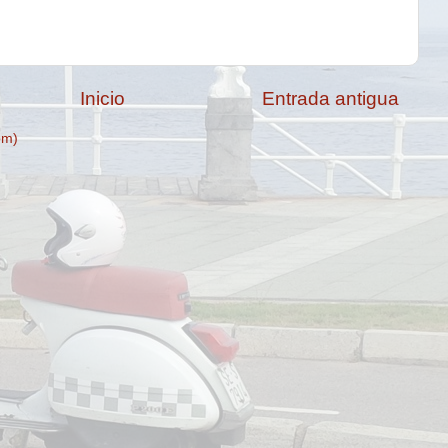
Inicio
Entrada antigua
om)