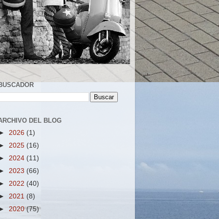
BUSCADOR
ARCHIVO DEL BLOG
►
2026
(1)
►
2025
(16)
►
2024
(11)
►
2023
(66)
►
2022
(40)
►
2021
(8)
►
2020
(75)