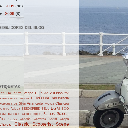
►
2009
(48)
►
2008
(9)
SEGUIDORES DEL BLOG
ETIQUETAS
1er Encuentro Vespa Club de Asturias
25ª
6 Horas de Resistencia
Aniversario
4 tiempos
Arrancada Motos Clásicas
Alcaldesa de Gijón
BGM
Asiento
Avispa
BEEDSPEED
BELL
BGO
Burgos Scooter
BRM
Basque Radical Mods
Fest
CEAC
Candás
Carteres Sprint
Chapa
Classic Scooterist Scene
Chasis