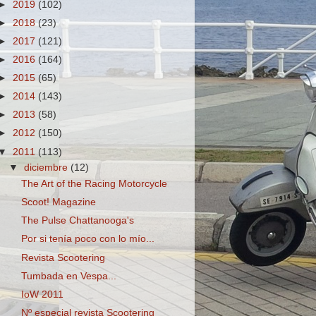
►
2019
(102)
►
2018
(23)
►
2017
(121)
►
2016
(164)
►
2015
(65)
►
2014
(143)
►
2013
(58)
►
2012
(150)
▼
2011
(113)
▼
diciembre
(12)
The Art of the Racing Motorcycle
Scoot! Magazine
The Pulse Chattanooga's
Por si tenía poco con lo mío...
Revista Scootering
Tumbada en Vespa...
IoW 2011
Nº especial revista Scootering