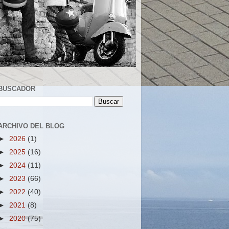
BUSCADOR
ARCHIVO DEL BLOG
►
2026
(1)
►
2025
(16)
►
2024
(11)
►
2023
(66)
►
2022
(40)
►
2021
(8)
►
2020
(75)