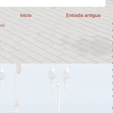
Inicio
Entrada antigua
om)