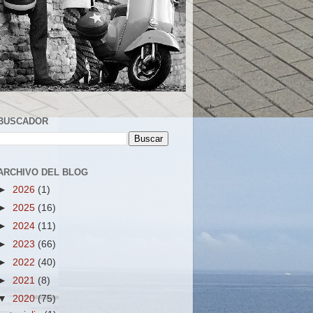
BUSCADOR
ARCHIVO DEL BLOG
►
2026
(1)
►
2025
(16)
►
2024
(11)
►
2023
(66)
►
2022
(40)
►
2021
(8)
▼
2020
(75)