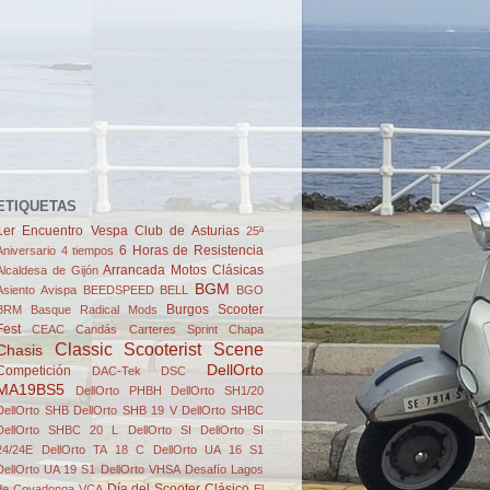
ETIQUETAS
1er Encuentro Vespa Club de Asturias
25ª
6 Horas de Resistencia
Aniversario
4 tiempos
Arrancada Motos Clásicas
Alcaldesa de Gijón
BGM
Asiento
Avispa
BEEDSPEED
BELL
BGO
Burgos Scooter
BRM
Basque Radical Mods
Fest
CEAC
Candás
Carteres Sprint
Chapa
Classic Scooterist Scene
Chasis
DellOrto
Competición
DAC-Tek
DSC
MA19BS5
DellOrto PHBH
DellOrto SH1/20
DellOrto SHB
DellOrto SHB 19 V
DellOrto SHBC
DellOrto SHBC 20 L
DellOrto SI
DellOrto SI
24/24E
DellOrto TA 18 C
DellOrto UA 16 S1
DellOrto UA 19 S1
DellOrto VHSA
Desafío Lagos
Día del Scooter Clásico
de Covadonga VCA
El