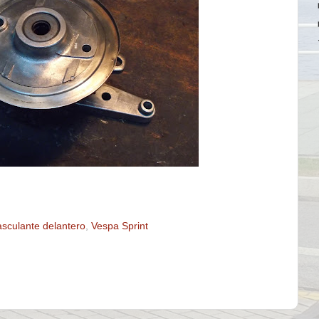
asculante delantero
,
Vespa Sprint