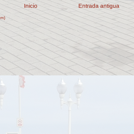
Inicio
Entrada antigua
om)