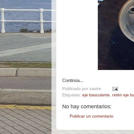
Continúa...
Publicado por
xastre
Etiquetas:
eje basculante
,
retén eje b
No hay comentarios:
Publicar un comentario