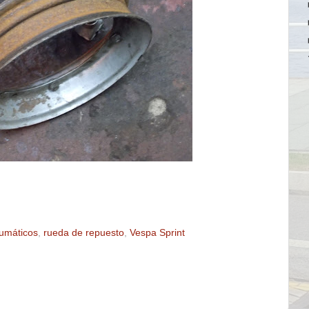
umáticos
,
rueda de repuesto
,
Vespa Sprint