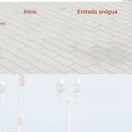
Inicio
Entrada antigua
om)