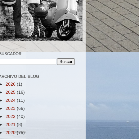
BUSCADOR
ARCHIVO DEL BLOG
►
2026
(1)
►
2025
(16)
►
2024
(11)
►
2023
(66)
►
2022
(40)
►
2021
(8)
►
2020
(75)