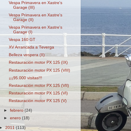
Vespa Primavera en Xastre's
Garage (III)
Vespa Primavera en Xastre's
Garage (II)
Vespa Primavera en Xastre's
Garage (I)
Vespa 160 GT
XV Arrancada a Teverga
Belleza vespera (II)
Restauración motor PX 125 (IX)
Restauración motor PX 125 (VIII)
¡¡¡95.000 visitas!!!
Restauración motor PX 125 (VII)
Restauración motor PX 125 (VI)
Restauración motor PX 125 (V)
►
febrero
(24)
►
enero
(18)
►
2011
(113)