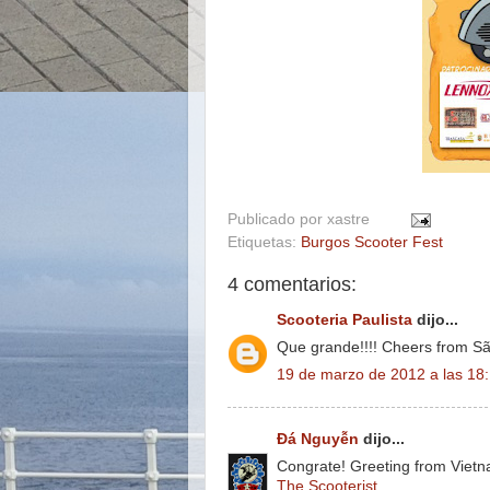
Publicado por
xastre
Etiquetas:
Burgos Scooter Fest
4 comentarios:
Scooteria Paulista
dijo...
Que grande!!!! Cheers from São
19 de marzo de 2012 a las 18
Đá Nguyễn
dijo...
Congrate! Greeting from Vietn
The Scooterist