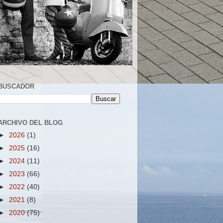
BUSCADOR
ARCHIVO DEL BLOG
►
2026
(1)
►
2025
(16)
►
2024
(11)
►
2023
(66)
►
2022
(40)
►
2021
(8)
►
2020
(75)