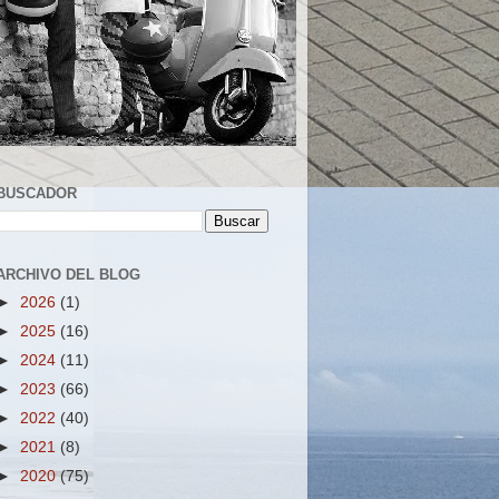
BUSCADOR
ARCHIVO DEL BLOG
►
2026
(1)
►
2025
(16)
►
2024
(11)
►
2023
(66)
►
2022
(40)
►
2021
(8)
►
2020
(75)