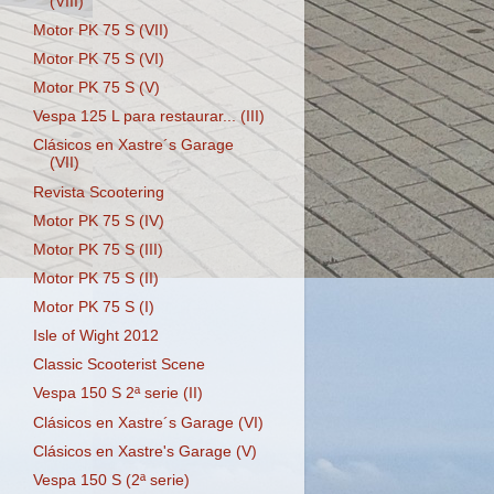
(VIII)
Motor PK 75 S (VII)
Motor PK 75 S (VI)
Motor PK 75 S (V)
Vespa 125 L para restaurar... (III)
Clásicos en Xastre´s Garage
(VII)
Revista Scootering
Motor PK 75 S (IV)
Motor PK 75 S (III)
Motor PK 75 S (II)
Motor PK 75 S (I)
Isle of Wight 2012
Classic Scooterist Scene
Vespa 150 S 2ª serie (II)
Clásicos en Xastre´s Garage (VI)
Clásicos en Xastre's Garage (V)
Vespa 150 S (2ª serie)