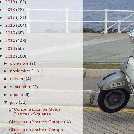
►
2019
(102)
►
2018
(23)
►
2017
(121)
►
2016
(164)
►
2015
(65)
►
2014
(143)
►
2013
(58)
▼
2012
(150)
►
diciembre
(7)
►
noviembre
(11)
►
octubre
(4)
►
septiembre
(2)
►
agosto
(9)
▼
julio
(22)
1ª Concentración de Motos
Clásicas - Sigüenza
Clásicos en Xastre's Garage (IX)
Clásicos en Xastre's Garage