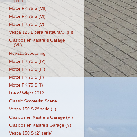
(VIII)
Motor PK 75 S (VII)
Motor PK 75 S (VI)
Motor PK 75 S (V)
Vespa 125 L para restaurar... (III)
Clásicos en Xastre´s Garage
(VII)
Revista Scootering
Motor PK 75 S (IV)
Motor PK 75 S (III)
Motor PK 75 S (II)
Motor PK 75 S (I)
Isle of Wight 2012
Classic Scooterist Scene
Vespa 150 S 2ª serie (II)
Clásicos en Xastre´s Garage (VI)
Clásicos en Xastre's Garage (V)
Vespa 150 S (2ª serie)