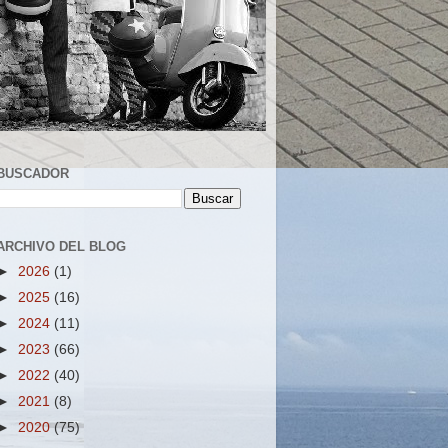
BUSCADOR
ARCHIVO DEL BLOG
►
2026
(1)
►
2025
(16)
►
2024
(11)
►
2023
(66)
►
2022
(40)
►
2021
(8)
►
2020
(75)